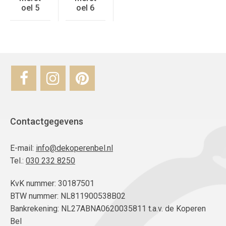
oel 5
oel 6
Contactgegevens
E-mail:
info@dekoperenbel.nl
Tel.:
030 232 8250
KvK nummer: 30187501
BTW nummer: NL811900538B02
Bankrekening: NL27ABNA0620035811 t.a.v. de Koperen
Bel