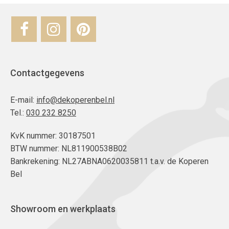
Contactgegevens
E-mail:
info@dekoperenbel.nl
Tel.:
030 232 8250
KvK nummer: 30187501
BTW nummer: NL811900538B02
Bankrekening: NL27ABNA0620035811 t.a.v. de Koperen
Bel
Showroom en werkplaats