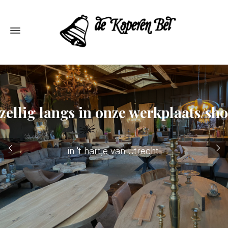
ellig langs in onze werkplaats/s
in 't hartje van Utrecht!