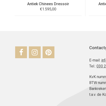
Antiek Chinees Dressoir
Anti
€
1.595,00
Contact
E-mail:
in
Tel.:
030 
KvK numm
BTW numm
Bankreke
t.a.v. de 