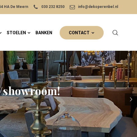
454 HA De Meern
030 232 8250
info@dekoperenbel.nl
STOELEN
BANKEN
CONTACT
s/showroom!
!