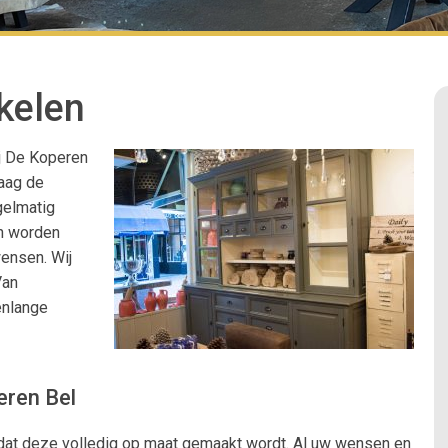
kelen
ij De Koperen
raag de
gelmatig
an worden
wensen. Wij
Van
enlange
eren Bel
 dat deze volledig op maat gemaakt wordt. Al uw wensen en