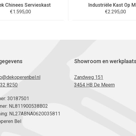
ek Chinees Servieskast
Industriële Kast Op M
€
1.595,00
€
2.295,00
gegevens
Showroom en werkplaat
fo@dekoperenbel.nl
Zandweg 151
232 8250
3454 HB De Meern
er: 30187501
er: NL811900538B02
ning: NL27ABNA0620035811
Koperen Bel