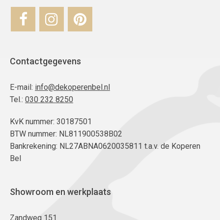
Contactgegevens
E-mail:
info@dekoperenbel.nl
Tel.:
030 232 8250
KvK nummer: 30187501
BTW nummer: NL811900538B02
Bankrekening: NL27ABNA0620035811 t.a.v. de Koperen
Bel
Showroom en werkplaats
Zandweg 151