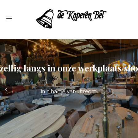
ellig langs in onze werkplaats/s
in 't hartje van Utrecht!