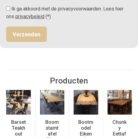
Ik ga akkoord met de privacyvoorwaarden.
Lees hier
ons
privacybeleid
(*)
Producten
Barset
Boom
Bootm
Chunk
Teakh
stamt
odel
y
out
afel
Eiken
Eettaf