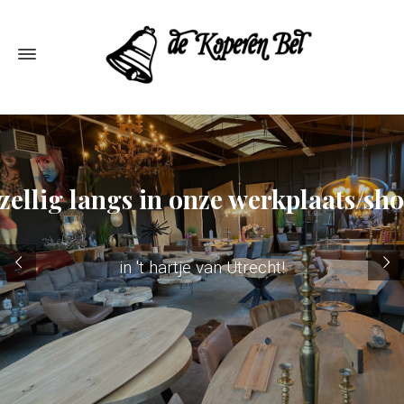
ellig langs in onze werkplaats/s
in 't hartje van Utrecht!