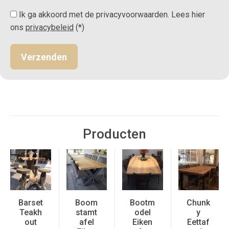
Ik ga akkoord met de privacyvoorwaarden.
Lees hier
ons
privacybeleid
(*)
Producten
Barset
Boom
Bootm
Chunk
Teakh
stamt
odel
y
out
afel
Eiken
Eettaf