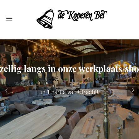
ellig langs in onze werkplaats/s
in 't hartje van Utrecht!