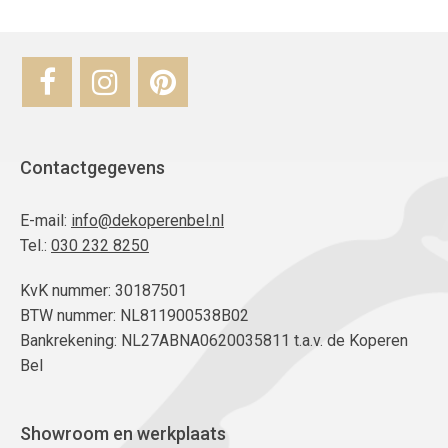
Contactgegevens
E-mail:
info@dekoperenbel.nl
Tel.:
030 232 8250
KvK nummer: 30187501
BTW nummer: NL811900538B02
Bankrekening: NL27ABNA0620035811 t.a.v. de Koperen
Bel
Showroom en werkplaats