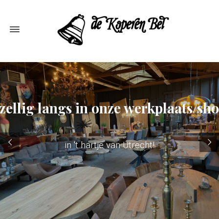
ellig langs in onze werkplaats/s
in 't hartje van Utrecht!