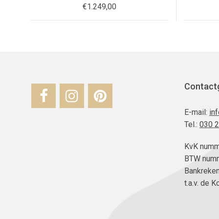
€
1.249,00
Contact
E-mail:
in
Tel.:
030 
KvK numm
BTW numm
Bankreke
t.a.v. de 