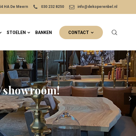
454 HA De Meern
030 232 8250
info@dekoperenbel.nl
STOELEN
BANKEN
CONTACT
s/showroom!