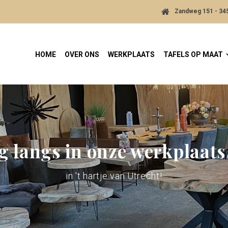
Zandweg 151 - 3
HOME
OVER ONS
WERKPLAATS
TAFELS OP MAAT
g langs in onze werkplaat
in 't hartje van Utrecht!