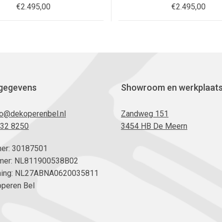
€
2.495,00
€
2.495,00
gegevens
Showroom en werkplaat
fo@dekoperenbel.nl
Zandweg 151
232 8250
3454 HB De Meern
er: 30187501
er: NL811900538B02
ning: NL27ABNA0620035811
Koperen Bel