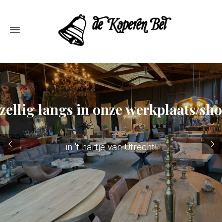
ellig langs in onze werkplaats/s
in 't hartje van Utrecht!