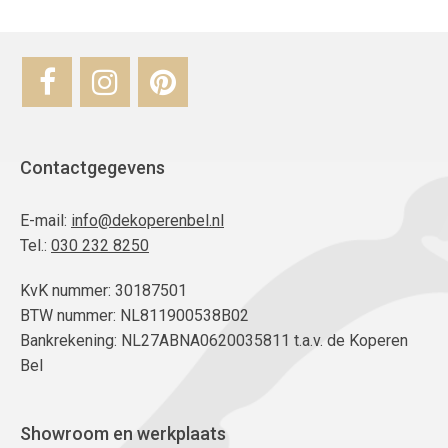
Contactgegevens
E-mail:
info@dekoperenbel.nl
Tel.:
030 232 8250
KvK nummer: 30187501
BTW nummer: NL811900538B02
Bankrekening: NL27ABNA0620035811 t.a.v. de Koperen
Bel
Showroom en werkplaats