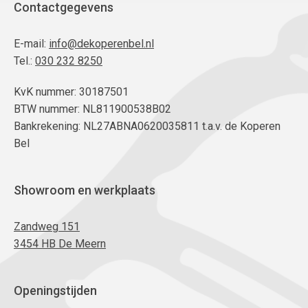
Contactgegevens
E-mail:
info@dekoperenbel.nl
Tel.:
030 232 8250
KvK nummer: 30187501
BTW nummer: NL811900538B02
Bankrekening: NL27ABNA0620035811 t.a.v. de Koperen
Bel
Showroom en werkplaats
Zandweg 151
3454 HB De Meern
Openingstijden