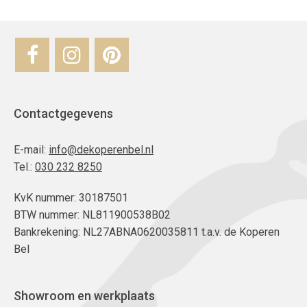
Contactgegevens
E-mail:
info@dekoperenbel.nl
Tel.:
030 232 8250
KvK nummer: 30187501
BTW nummer: NL811900538B02
Bankrekening: NL27ABNA0620035811 t.a.v. de Koperen
Bel
Showroom en werkplaats