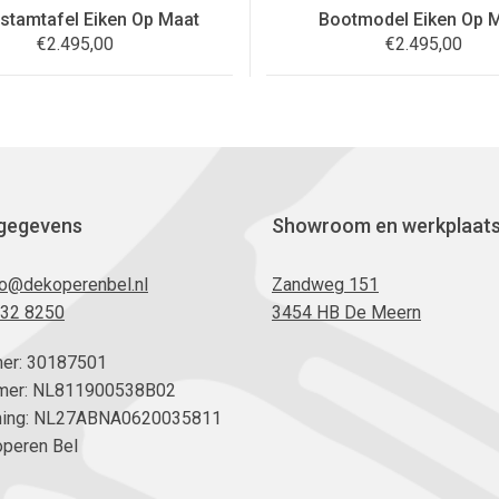
tamtafel Eiken Op Maat
Bootmodel Eiken Op 
€
2.495,00
€
2.495,00
gegevens
Showroom en werkplaat
fo@dekoperenbel.nl
Zandweg 151
232 8250
3454 HB De Meern
er: 30187501
er: NL811900538B02
ning: NL27ABNA0620035811
Koperen Bel