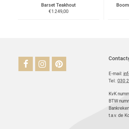
Barset Teakhout
Booms
€
1.249,00
Contact
E-mail:
in
Tel.:
030 
KvK numm
BTW numm
Bankreke
t.a.v. de 