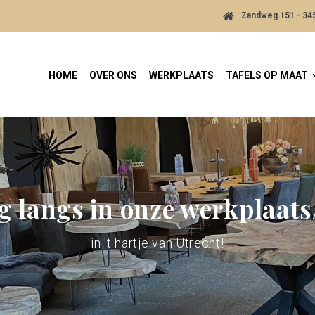
Zandweg 151 - 3
HOME
OVER ONS
WERKPLAATS
TAFELS OP MAAT
g langs in onze werkplaat
in 't hartje van Utrecht!