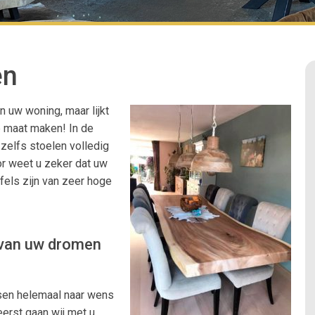
en
in uw woning, maar lijkt
p maat maken! In de
zelfs stoelen volledig
or weet u zeker dat uw
afels zijn van zeer hoge
 van uw dromen
ssen helemaal naar wens
eerst gaan wij met u