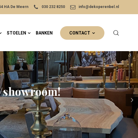
454 HA De Meern
030 232 8250
info@dekoperenbel.nl
STOELEN
BANKEN
CONTACT
s/showroom!